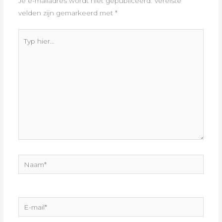
Je e-mailadres wordt niet gepubliceerd.
Vereiste
velden zijn gemarkeerd met
*
Typ
hier...
Naam*
E-
mail*