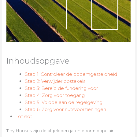
Inhoudsopgave
Stap 1: Controleer de bodemgesteldheid
Stap 2: Verwijder obstakels
Stap 3: Bereid de fundering voor
Stap 4: Zorg voor toegang
Stap 5: Voldoe aan de regelgeving
Stap 6: Zorg voor nutsvoorzieningen
Tot slot
Tiny Houses zijn de afgelopen jaren enorm populair