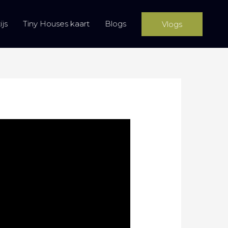
js
Tiny Houses kaart
Blogs
Vlogs