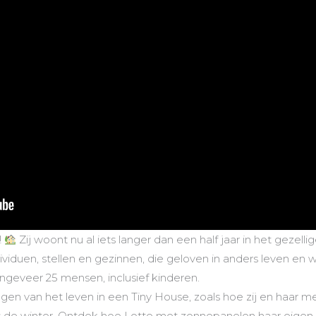
!
Zij woont nu al iets langer dan een half jaar in het gezell
ividuen, stellen en gezinnen, die geloven in anders leven en wo
ngeveer 25 mensen, inclusief kinderen.
ingen van het leven in een Tiny House, zoals hoe zij en ha
dens de winter. Ontdek hoe Lotte met zonnepanelen haar eige