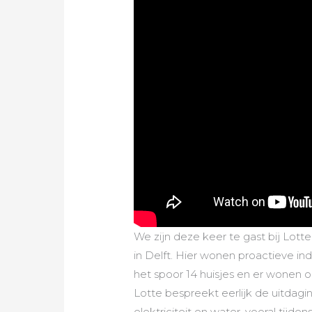
We zijn deze keer te gast bij Lotte
in Delft. Hier wonen proactieve ind
het spoor 14 huisjes en er wonen o
Lotte bespreekt eerlijk de uitdag
elektriciteit en water, vooral tij