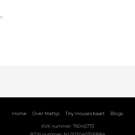
er
Home
Over Mattijs
Tiny Houses kaart
Blogs
KVK nummer: 76045773
BTW nummer: NL003040356B84