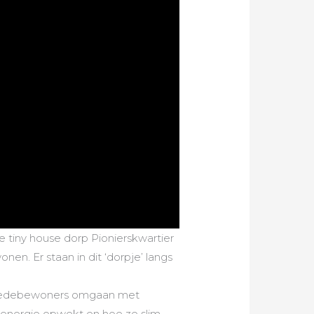
ige tiny house dorp Pionierskwartier
nen. Er staan in dit ‘dorpje’ langs
ar medebewoners omgaan met
n energie opwekt en hoe ze slim