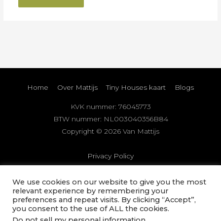
Home
Over Mattijs
Tiny Houses kaart
Blogs
KVK nummer: 76045773
BTW nummer: NL003040356B84
Copyright © 2026
Van Mattijs
Privacy Policy
Deze website is met veel liefde, tijd, eigen middelen en de
We use cookies on our website to give you the most
relevant experience by remembering your
grootste zorg voor je samengesteld. Het is ons streven om
preferences and repeat visits. By clicking “Accept”,
zo actueel en volledig mogelijke informatie en adviezen te
you consent to the use of ALL the cookies.
verstrekken. Desondanks kan de informatie verouderen of
Do not sell my personal information
.