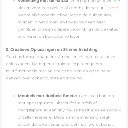
Verbinding met de natuur
: Veel tiny house bewoners
kiezen voor een plek in of dichtbij de natuur.
Esther
woont bijvoorbeeld vrijwel tegen de duinen aan,
midden in het groen, en tiny living heeft haar
geholpen om een diepere verbinding met de natuur
te ervaren en bewuster te leven.
5. Creatieve Oplossingen en Slimme Inrichting
Een tiny house vraagt om slimme inrichting en creatieve
oplossingen. De beperkte ruimte inspireert je om
multifunctionele meubels te gebruiken en goed na te
denken over opbergruimte en indeling.
Meubels met dubbele functie
: Denk aan banken
met opbergruimte, uitschuifbare tafels of
hoogslapers. In een tiny house heeft alles een doel –
of zelfs meerdere! Deze slimme inrichting zorgt
ervoor dat elke centimeter optimaal wordt benut.