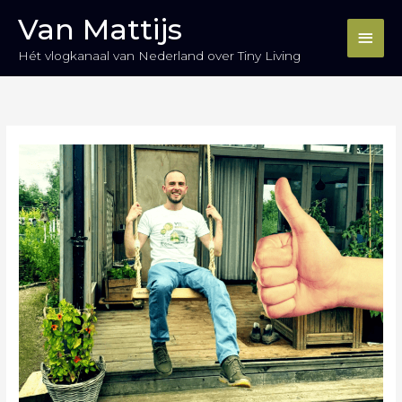
Ga
Hoo
Van Mattijs
naar
de
Hét vlogkanaal van Nederland over Tiny Living
inhoud