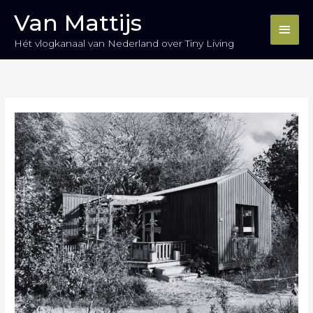
Ga
Hoo
Van Mattijs
naar
de
Hét vlogkanaal van Nederland over Tiny Living
inhoud