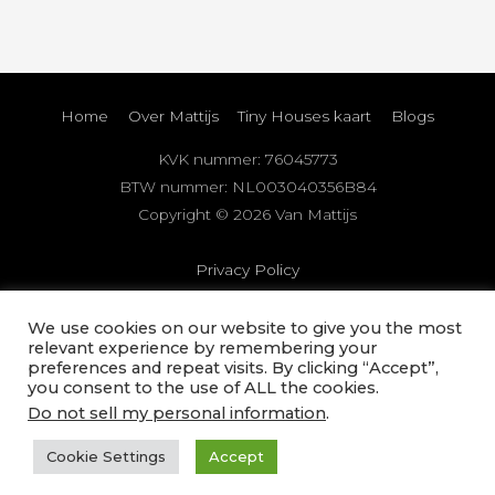
Home
Over Mattijs
Tiny Houses kaart
Blogs
KVK nummer: 76045773
BTW nummer: NL003040356B84
Copyright © 2026
Van Mattijs
Privacy Policy
Deze website is met veel liefde, tijd, eigen middelen en de
We use cookies on our website to give you the most
relevant experience by remembering your
grootste zorg voor je samengesteld. Het is ons streven om
preferences and repeat visits. By clicking “Accept”,
zo actueel en volledig mogelijke informatie en adviezen te
you consent to the use of ALL the cookies.
verstrekken. Desondanks kan de informatie verouderen of
Do not sell my personal information
.
onjuistheden bevatten. Je kunt aan de inhoud van deze
Cookie Settings
Accept
website geen rechten ontlenen.