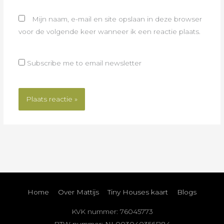
Mijn naam, e-mail en site opslaan in deze browser
voor de volgende keer wanneer ik een reactie plaats.
Subscribe me to email newsletter
Home
Over Mattijs
Tiny Houses kaart
Blogs
KVK nummer: 76045773
BTW nummer: NL003040356B84