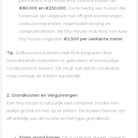
permanent tiny house kost meestal tussen de
€80.000 en €250.000
. Denk hierbij aan huizen die
helemaal zijn uitgerust met off-grid voorzieningen
zoals zonnepanelen, regenwateropvang en
composttoiletten. Bij Tiny House Hub kost een luxe
tiny house ongeveer
€2.500 per vierkante meter
.
Tip
: Zelfbouwers kunnen vaak flink besparen door
tweedehands materialen te gebruiken of eenvoudige
constructies te kiezen. Dit vergt wat tijd en creativiteit,
maar verlaagt de kosten aanzienlijk.
2. Grondkosten en Vergunningen
Een tiny house is natuurlijk niet compleet zonder een
stukje grond om het op te zetten. De kosten hiervan zijn
afhankelijk van de locatie en het type grondbezit:
Eigen grond kopen
: Dit is vaak het duurst, vooral in