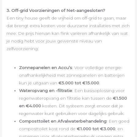
3. Off-grid Voorzieningen of Net-aangesloten?
Een tiny house geeft de vrijheid om off-grid te gaan, maar
dat brengt extra kosten voor duurzame installaties met zich
mee. De prijs hiervan kan flink variëren afhankelijk van wat
je nodig hebt voor jouw gewenste niveau van
zelfvoorziening:
Zonnepanelen en Accu’s
: Voor volledige energie-
onafhankelijkheid met zonnepanelen en batterijen
kun je uitgaan van
€5.000 tot €15.000
.
Wateropvang en -filtratie
: Een basisoplossing voor
regenwateropvang en filtratie kan tussen de
€1.500
en €4.000
kosten. Dit systeem zorgt ervoor dat je
regenwater kunt gebruiken voor dagelijks gebruik.
Composttoilet en Afvalwaterbehandeling
: Een goed
composttoilet kost rond de
€1.000 tot €3.000
, en
systemen voor afvalwaterhergebruik voegen extra